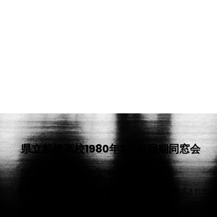
県立船橋高校1980年3月卒同期同窓会
funabashi1980@gmail.com
2023 県立船橋高校1980年3月卒同期同窓会。Wix.com で作成されま