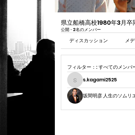
県立船橋高校1980年3月
公開
·
2名のメンバー
ディスカッション
メデ
フィルター：:
すべてのメンバ
s.kagami2525
s.kagami2525
坂間明彦 人生のソムリ